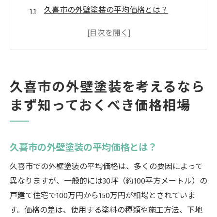
久喜市の外壁塗装の平均価格とは？
価格に影響を与える要因：塗料の種類と面
積
業者選びの際の価格比較のポイント
過去の施工事例から見る価格の傾向
久喜市の外壁塗装を考えるなら
価格だけではない、品質を見極める方法
まず知っておくべき価格相場
久喜市での外壁塗装の価格推移と予測
外壁塗装の価格が地域ごとに異なる理由とは？
久喜市のケーススタディ
久喜市の外壁塗装の平均価格とは？
地域ごとの価格差の原因を探る
久喜市での外壁塗装の平均価格は、多くの要因によって
久喜市特有の要因とは？
異なりますが、一般的には30坪（約100平方メートル）の
都市部と郊外の価格比較
戸建て住宅で100万円から150万円が相場とされていま
久喜市の施工業者の特徴と価格設定
す。価格の差は、使用する塗料の種類や施工方法、下地