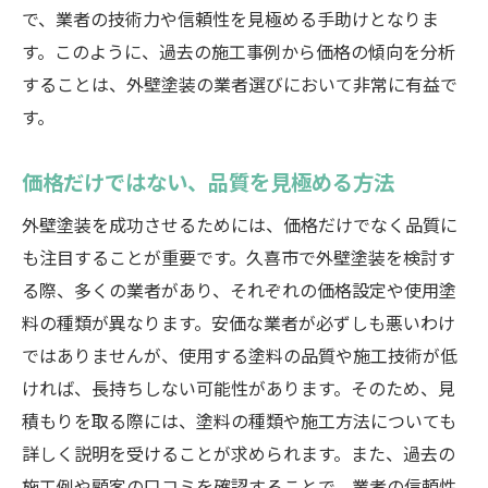
失敗しないための情報収集のコツ
で、業者の技術力や信頼性を見極める手助けとなりま
久喜市で外壁塗装を成功させるための最終チェ
す。このように、過去の施工事例から価格の傾向を分析
ックリスト
することは、外壁塗装の業者選びにおいて非常に有益で
施工業者との最終確認事項
す。
施工前の準備リスト
価格だけではない、品質を見極める方法
施工中のチェックポイント
施工後の確認事項とメンテナンス計画
外壁塗装を成功させるためには、価格だけでなく品質に
も注目することが重要です。久喜市で外壁塗装を検討す
アフターサービスの確認方法
る際、多くの業者があり、それぞれの価格設定や使用塗
次回のリフォームに向けたアドバイス
料の種類が異なります。安価な業者が必ずしも悪いわけ
ではありませんが、使用する塗料の品質や施工技術が低
ければ、長持ちしない可能性があります。そのため、見
積もりを取る際には、塗料の種類や施工方法についても
詳しく説明を受けることが求められます。また、過去の