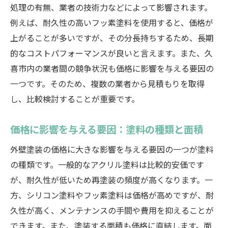
地域密着型業者のメリットとデメリット
処理の有無、業者の技術力などによって影響されます。
久喜市の市場動向と価格に与える影響
例えば、耐久性の高いフッ素塗料を使用すると、価格が
久喜市で外壁塗装をするメリットとデメリット
上がることが多いですが、その分長持ちするため、長期
的なコストパフォーマンスが良いと言えます。また、久
久喜市の気候と外壁塗装の関係
喜市内の業者間の競争状況も価格に影響を与える要因の
外壁塗装がもたらす建物の保護効果
一つです。そのため、複数の業者から見積もりを取得
価格と品質のバランスを取る方法
し、比較検討することが重要です。
久喜市での外壁塗装の失敗事例と教訓
メリットを最大限に引き出すためのポイン
価格に影響を与える要因：塗料の種類と面積
ト
外壁塗装の価格に大きな影響を与える要因の一つが塗料
デメリットを最小限に抑えるための準備
の種類です。一般的なアクリル塗料は比較的安価です
久喜市の外壁塗装会社の選び方：価格と品質の
が、耐久性が低いため再塗装の頻度が高くなります。一
バランスを取る
方、シリコン塗料やフッ素塗料は価格が高めですが、耐
信頼できる業者の探し方
久性が高く、メンテナンスの手間や費用を抑えることが
見積もりを取る際のチェックポイント
できます。また、塗装する面積も価格に直結します。面