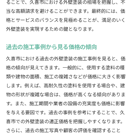
ることで、久喜市における外壁塗装の相場を把握し、不
こと
当な高額請求を避けることができます。最終的には、価
塗装時期の見極め方
格とサービスのバランスを見極めることが、満足のいく
自分でできるメンテナンスのポイント
外壁塗装を実現するための鍵となります。
地域で利用できる助成金や補助金
価格を抑えるための業者選びのコツ
過去の施工事例から見る価格の傾向
共同購入でコストダウンを図る方法
久喜市における過去の外壁塗装の施工事例を見ると、価
リフォームローンの活用とその注意点
格の傾向が見えてきます。一般的に、使用する塗料の種
久喜市の外壁塗装で失敗しないための注意点
類や建物の面積、施工の複雑さなどが価格に大きく影響
契約前に確認すべきポイント
します。例えば、高耐久性の塗料を使用する場合や、建
物の形状が複雑な場合は、価格が高くなる傾向がありま
施工中のトラブルを避けるための注意点
す。また、施工期間や業者の設備の充実度も価格に影響
よくある失敗事例とその対策
を与える要因です。過去の事例を参考にすることで、久
施工後のメンテナンスの重要性
喜市での外壁塗装の適正価格を把握しやすくなります。
保証期間とその内容を把握する
さらに、過去の施工写真や顧客の評価を確認すること