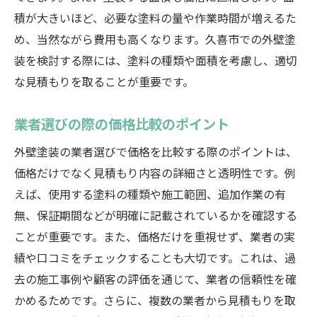
積が大きいほど、必要な塗料の量や作業時間が増えるた
価格だけでなく品質も重視する理由
め、当然ながら費用も高くなります。久喜市での外壁塗
久喜市のおすすめ業者リスト
装を検討する際には、塗料の種類や面積を考慮し、適切
口コミと評判を活用する方法
な見積もりを取ることが重要です。
外壁塗装の保証内容を確認する
久喜市で外壁塗装を依頼する際に知っておきた
業者選びの際の価格比較のポイント
い価格交渉のポイント
外壁塗装の業者選びで価格を比較する際のポイントは、
価格交渉のタイミングと方法
価格だけでなく見積もり内容の詳細さと透明性です。例
複数の見積もりを比較する重要性
えば、使用する塗料の種類や施工範囲、追加作業の有
追加費用を避けるための事前確認
無、保証期間などが明確に記載されているかを確認する
価格交渉で成功するためのコツ
ことが重要です。また、価格だけを重視せず、業者の実
契約内容を明確にする方法
績や口コミをチェックすることも大切です。これは、過
去の施工事例や顧客の評価を通じて、業者の信頼性を確
久喜市での成功事例から学ぶ
かめるためです。さらに、複数の業者から見積もりを取
外壁塗装の価格を抑えるために久喜市でできる