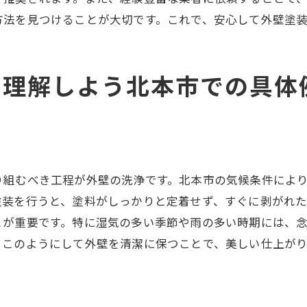
北本市での成功事例から学ぶ品質管理
方法を見つけることが大切です。これで、安心して外壁塗
不具合が発生した場合の対応方法
北本市での外壁塗装後のメンテナンス方法と長持ちさせる
定期的なメンテナンスの重要性
を理解しよう北本市での具体
外壁の汚れを防ぐ方法
簡単にできる外壁のチェックポイント
劣化が早い箇所の補修方法
外壁塗装後のメンテナンス事例
り組むべき工程が外壁の洗浄です。北本市の気候条件によ
長持ちさせるためのプロのアドバイス
塗装を行うと、塗料がしっかりと定着せず、すぐに剥がれ
外壁塗装の費用対効果を最大限に引き出す北本市での実例
とが重要です。特に湿気の多い季節や雨の多い時期には、
費用対効果を考慮した塗料選び
。このようにして外壁を清潔に保つことで、美しい仕上が
高品質な施工を安価に実現する方法
費用対効果を高めるメンテナンス計画