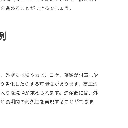
装を進めることができるでしょう。
秘訣
例
り、外壁には埃やカビ、コケ、藻類が付着しや
たり劣化したりする可能性があります。高圧洗
紹介
念入りな洗浄が求められます。洗浄後には、外
りと長期間の耐久性を実現することができま