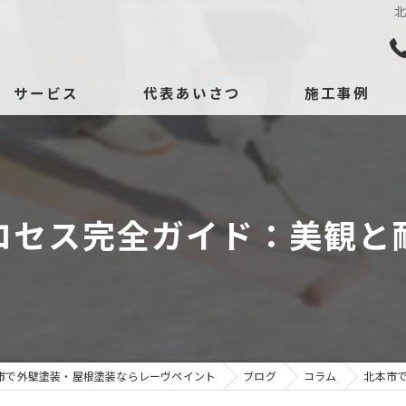
サービス
代表あいさつ
施工事例
依頼、相談の流れ
口コミ
よくある質問
ロセス完全ガイド：美観と
市で外壁塗装・屋根塗装ならレーヴペイント
ブログ
コラム
北本市