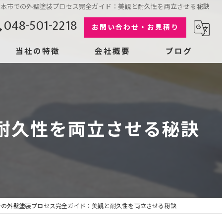
北本市での外壁塗装プロセス完全ガイド：美観と耐久性を両立させる秘訣
048-501-2218
お問い合わせ・お見積り
当社の特徴
会社概要
ブログ
屋根
漫画特集
コラム
コーキング
耐久性を両立させる秘訣
リフォーム
雨漏り
劣化
での外壁塗装プロセス完全ガイド：美観と耐久性を両立させる秘訣