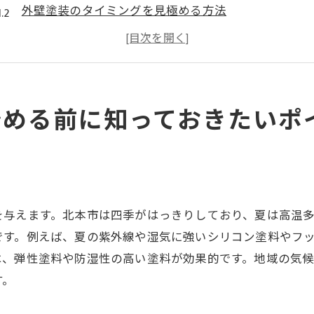
外壁塗装のタイミングを見極める方法
外壁塗装の費用を抑えるための準備
信頼できる外壁塗装業者の選び方
外壁塗装の見積もりを取得する際の注意点
北本市での外壁塗装事例から学ぶ成功の秘訣
始める前に知っておきたいポ
外壁塗装の基本工程を理解しよう北本市での具体例
外壁の洗浄と汚れの除去
下地処理の重要性とその方法
プライマーの選定と塗布方法
を与えます。北本市は四季がはっきりしており、夏は高温
中塗りと上塗りの工程
です。例えば、夏の紫外線や湿気に強いシリコン塗料やフ
塗装後の仕上がりチェック
は、弾性塗料や防湿性の高い塗料が効果的です。地域の気
す。
北本市での実際の塗装工程事例
北本市での外壁塗装準備建物診断と下地処理の重要性