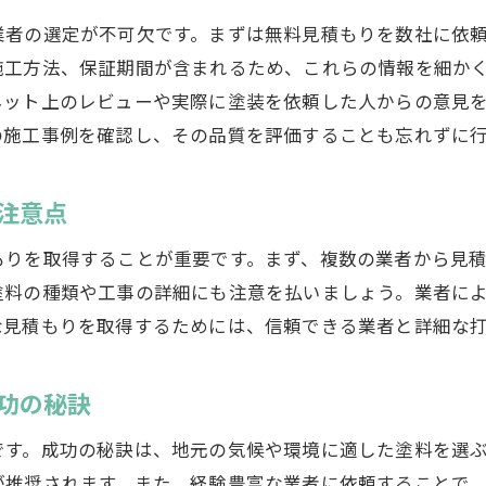
北本市での外壁塗装作業中の注意点とプロのコツ
業者の選定が不可欠です。まずは無料見積もりを数社に依
施工方法、保証期間が含まれるため、これらの情報を細か
作業中の天候に対する対応策
ネット上のレビューや実際に塗装を依頼した人からの意見
周囲への配慮と対策
の施工事例を確認し、その品質を評価することも忘れずに
塗装作業中の安全対策
プロが教える塗装のコツとポイント
注意点
塗装作業中のトラブル対処法
もりを取得することが重要です。まず、複数の業者から見
北本市の施工現場から学ぶ実例
塗料の種類や工事の詳細にも注意を払いましょう。業者に
外壁塗装を成功させるための品質管理北本市での実践例
な見積もりを取得するためには、信頼できる業者と詳細な
品質管理の重要性とポイント
塗装後のチェックリスト
功の秘訣
品質管理のための定期監査
施工後の保証内容とその確認
です。成功の秘訣は、地元の気候や環境に適した塗料を選
が推奨されます。また、経験豊富な業者に依頼することで