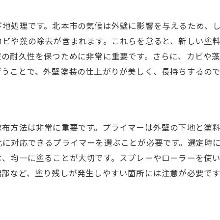
コスト削減のためのDIY補修方法
北本市での費用対効果が高い事例
下地処理です。北本市の気候は外壁に影響を与えるため、
長期的な視点での費用対効果の考え方
カビや藻の除去が含まれます。これらを怠ると、新しい塗
壁の耐久性を保つために非常に重要です。さらに、カビや
行うことで、外壁塗装の仕上がりが美しく、長持ちするので
塗布方法は非常に重要です。プライマーは外壁の下地と塗
化に対応できるプライマーを選ぶことが必要です。選定時
は、均一に塗ることが大切です。スプレーやローラーを使
端部など、塗り残しが発生しやすい箇所には注意が必要で