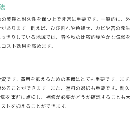
法
外壁診断のポイントと具体例
下地処理が塗装の耐久性に与える影響
の美観と耐久性を保つ上で非常に重要です。一般的に、外壁
クラックや欠損部の補修方法
合があります。例えば、ひび割れや色褪せ、カビや苔の発
下地処理剤の選び方と使い方
はっきりしている地域では、春や秋の比較的穏やかな気候
とコスト効果を高めます。
北本市での下地処理事例
建物診断結果に基づく塗装計画の立て方
外壁塗装の塗料選び北本市でおすすめの種類と特徴
外壁塗装に適した塗料の種類
投資です。費用を抑えるための準備はとても重要です。まず
北本市の気候に適した塗料選び
極めることができます。また、塗料の選択も重要です。耐
状態を事前に点検し、補修が必要かどうか確認することも
耐久性と美観を両立させる塗料の特徴
コストを抑えることができます。
環境に優しい塗料のメリット
色選びのポイントとトレンド
北本市で実際に使用された塗料の事例