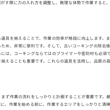
剥がす際に力の入れ方を調整し、無理な体勢で作業すると
めてのコーキング剥がし埼玉県鴻巣市でのプロの実践方法
初めてでも安心の剥がし手順
プロの現場から学ぶ実践テクニック
初めての剥がし作業で失敗しないコツ
る道具を揃えることで、作業の効率が格段に向上します。
鴻巣市の現場での実践例紹介
るため、非常に便利です。そして、古いコーキングの除去
初心者向けのおすすめ練習法
るには、コーキングならではのプライマーや密封材も必須
プロが教えるフィードバックの重要性
を揃えることも重要です。これらの道具を活用し、品質の
ーキング剥がしに必要な道具と技術鴻巣市のプロに学ぶ
必要な道具とその使い方
プロの技術を身につける方法
道具のメンテナンスと管理のポイント
、まず作業の流れをしっかりと計画することが重要です。
技術を向上させるためのトレーニング
次に、作業を始める前に、作業するエリアをしっかりと清