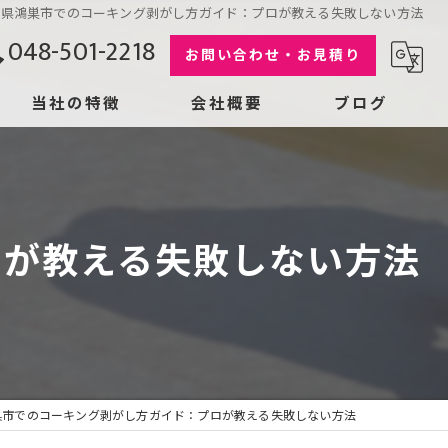
玉県鴻巣市でのコーキング剥がし方ガイド：プロが教える失敗しない方法
048-501-2218
お問い合わせ・お見積り
当社の特徴
会社概要
ブログ
屋根
漫画特集
コラム
コーキング
ロが教える失敗しない方法
リフォーム
雨漏り
劣化
巣市でのコーキング剥がし方ガイド：プロが教える失敗しない方法