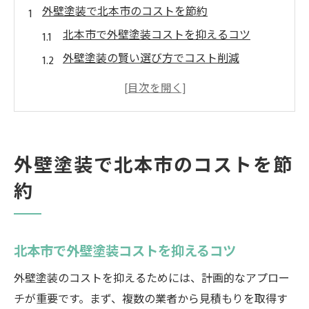
外壁塗装で北本市のコストを節約
北本市で外壁塗装コストを抑えるコツ
外壁塗装の賢い選び方でコスト削減
塗料選びで北本市の外壁塗装費用を節約
施工業者選択で外壁塗装の費用対効果を向
上
外壁塗装の見積もり比較でコストを削減
外壁塗装で北本市のコストを節
外壁塗装の事例から学ぶコスト節約ポイン
約
ト
北本市で外壁塗装費用を抑える方法
北本市で外壁塗装費用を効果的に抑える方
北本市で外壁塗装コストを抑えるコツ
法
外壁塗装のコストを抑えるためには、計画的なアプロー
外壁塗装の費用を抑えるための選び方
チが重要です。まず、複数の業者から見積もりを取得す
塗料選びでコスト削減を実現する秘訣