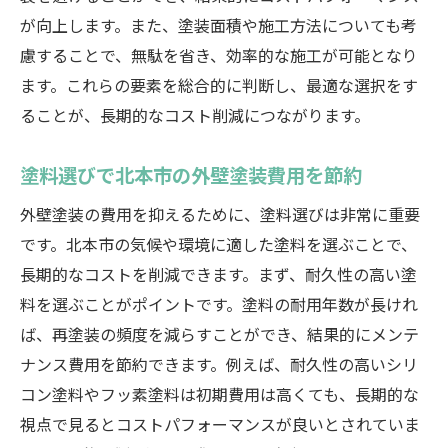
が向上します。また、塗装面積や施工方法についても考
最適な業者選びで外壁塗装費用を削減
慮することで、無駄を省き、効率的な施工が可能となり
見積もり活用で費用対効果を向上させる
ます。これらの要素を総合的に判断し、最適な選択をす
外壁塗装事例に学ぶコスト最適化のポイン
ることが、長期的なコスト削減につながります。
ト
北本市での外壁塗装費用の効果的管理
塗料選びで北本市の外壁塗装費用を節約
北本市での外壁塗装費用を考慮する秘訣
外壁塗装の費用を抑えるために、塗料選びは非常に重要
外壁塗装の費用を考慮した選び方
です。北本市の気候や環境に適した塗料を選ぶことで、
塗料選びで外壁塗装費用をしっかり管理
長期的なコストを削減できます。まず、耐久性の高い塗
業者選定でコストパフォーマンスを向上
料を選ぶことがポイントです。塗料の耐用年数が長けれ
見積もり比較で外壁塗装費用を抑える方法
ば、再塗装の頻度を減らすことができ、結果的にメンテ
施工事例から学ぶ外壁塗装費用の考慮点
ナンス費用を節約できます。例えば、耐久性の高いシリ
コン塗料やフッ素塗料は初期費用は高くても、長期的な
北本市で外壁塗装費用を賢く計画する方法
視点で見るとコストパフォーマンスが良いとされていま
北本市の外壁塗装コスト削減のポイント