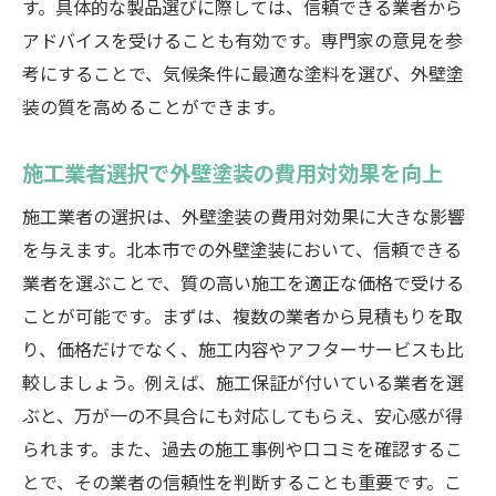
す。具体的な製品選びに際しては、信頼できる業者から
外壁塗装でコスト削減するためのポイント
アドバイスを受けることも有効です。専門家の意見を参
高性能塗料を選択してコスト削減
考にすることで、気候条件に最適な塗料を選び、外壁塗
業者選びで外壁塗装コストを削減
装の質を高めることができます。
見積もり活用で費用対効果を最大化
施工事例から学ぶコスト削減の秘訣
施工業者選択で外壁塗装の費用対効果を向上
北本市で外壁塗装を賢く進める方法
施工業者の選択は、外壁塗装の費用対効果に大きな影響
北本市で賢く外壁塗装するための秘策
を与えます。北本市での外壁塗装において、信頼できる
外壁塗装を賢く選ぶための秘策
業者を選ぶことで、質の高い施工を適正な価格で受ける
ことが可能です。まずは、複数の業者から見積もりを取
高性能塗料で北本市の外壁塗装を改善
り、価格だけでなく、施工内容やアフターサービスも比
適切な業者選択でコストを賢く管理
較しましょう。例えば、施工保証が付いている業者を選
見積もり比較で外壁塗装費用を節約
ぶと、万が一の不具合にも対応してもらえ、安心感が得
施工事例から学ぶ賢い外壁塗装の方法
られます。また、過去の施工事例や口コミを確認するこ
北本市で外壁塗装を成功させるヒント
とで、その業者の信頼性を判断することも重要です。こ