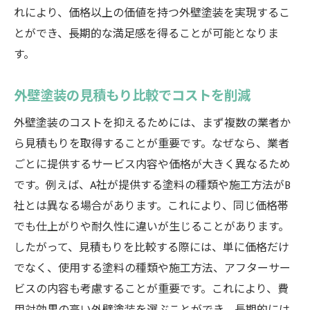
北本市外壁塗装の賢い選択とコスト管理
れにより、価格以上の価値を持つ外壁塗装を実現するこ
外壁塗装の賢い選択でコストを管理
とができ、長期的な満足感を得ることが可能となりま
す。
高性能塗料の選択でコストを抑える
業者選びが北本市の外壁塗装に与える影響
外壁塗装の見積もり比較でコストを削減
見積もりと施工事例でコストを管理する方
法
外壁塗装のコストを抑えるためには、まず複数の業者か
ら見積もりを取得することが重要です。なぜなら、業者
北本市での外壁塗装で賢く予算を管理
ごとに提供するサービス内容や価格が大きく異なるため
外壁塗装のコストを考慮した選び方
です。例えば、A社が提供する塗料の種類や施工方法がB
社とは異なる場合があります。これにより、同じ価格帯
でも仕上がりや耐久性に違いが生じることがあります。
したがって、見積もりを比較する際には、単に価格だけ
でなく、使用する塗料の種類や施工方法、アフターサー
ビスの内容も考慮することが重要です。これにより、費