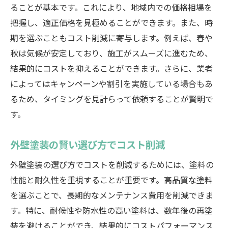
ることが基本です。これにより、地域内での価格相場を
業者選びで北本市の外壁塗装費用を削減
把握し、適正価格を見極めることができます。また、時
見積もり比較が外壁塗装費用に与える影響
期を選ぶこともコスト削減に寄与します。例えば、春や
外壁塗装の施工事例で学ぶ節約術
秋は気候が安定しており、施工がスムーズに進むため、
北本市の外壁塗装選び方とコスト節約術
結果的にコストを抑えることができます。さらに、業者
によってはキャンペーンや割引を実施している場合もあ
外壁塗装選びのポイントとコスト削減法
るため、タイミングを見計らって依頼することが賢明で
高性能塗料で長期的なコストを節約
す。
業者選定で北本市の外壁塗装費用を抑える
見積もりを活用した外壁塗装の費用削減術
外壁塗装の賢い選び方でコスト削減
外壁塗装事例から学ぶコスト節約の秘訣
外壁塗装の選び方でコストを削減するためには、塗料の
北本市の外壁塗装で賢くコストを管理
性能と耐久性を重視することが重要です。高品質な塗料
外壁塗装費用を北本市で最適化する方法
を選ぶことで、長期的なメンテナンス費用を削減できま
北本市で外壁塗装費用を最適化する秘訣
す。特に、耐候性や防水性の高い塗料は、数年後の再塗
高性能塗料を選んでコストを最適化
装を避けることができ、結果的にコストパフォーマンス