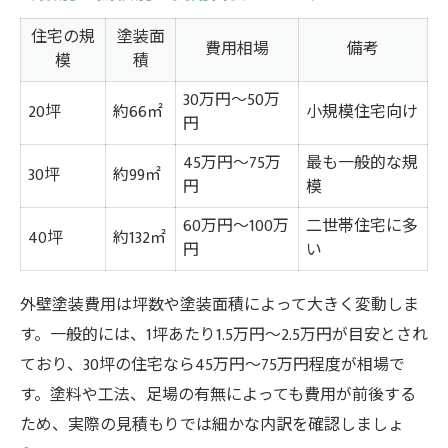
住宅の規
塗装面
費用相場
備考
模
積
30万円〜50万
20坪
約66㎡
小規模住宅向け
円
45万円〜75万
最も一般的な規
30坪
約99㎡
円
模
60万円〜100万
二世帯住宅に多
40坪
約132㎡
円
い
外壁塗装費用は坪数や塗装面積によって大きく変動しま
す。一般的には、1坪あたり1.5万円〜2.5万円が目安とされ
ており、30坪の住宅なら45万円〜75万円程度が相場で
す。塗料や工法、足場の有無によっても費用が前後する
ため、実際の見積もりでは細かな内訳を確認しましょ