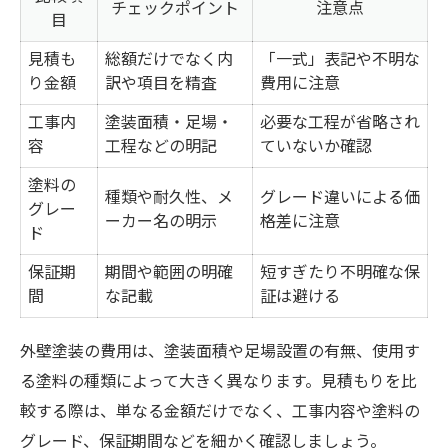
チェックポイント
注意点
目
見積も
総額だけでなく内
「一式」表記や不明な
り金額
訳や項目を精査
費用に注意
工事内
塗装面積・足場・
必要な工程が省略され
容
工程などの明記
ていないか確認
塗料の
種類や耐久性、メ
グレード違いによる価
グレー
ーカー名の明示
格差に注意
ド
保証期
期間や範囲の明確
短すぎたり不明確な保
間
な記載
証は避ける
外壁塗装の費用は、塗装面積や足場設置の有無、使用す
る塗料の種類によって大きく異なります。見積もりを比
較する際は、単なる金額だけでなく、工事内容や塗料の
グレード、保証期間などを細かく確認しましょう。