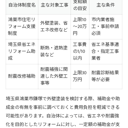
支給額
自治体制度名
主な対象工事
主な条件
の目安
鴻巣市住宅リ
上限10
市内業者施
外壁塗装、省
フォーム支援
～20万
工・事前申請
エネ改修など
制度
円
必須
埼玉県省エネ
工事費
省エネ基準適
断熱・遮熱塗
リフォーム助
の1/10
合・指定工事
装など
成
以内
業者
耐震補強に関
上限30
耐震診断結果
耐震改修補助
連した外壁工
万円
等が必要
事等
埼玉県鴻巣市鎌塚で外壁塗装を検討する際、補助金や助
成金の有無を事前に調べておくと費用負担を軽減できる
可能性があります。自治体によっては、省エネや耐震強
化を目的としたリフォームに対し、一定額の補助金が支