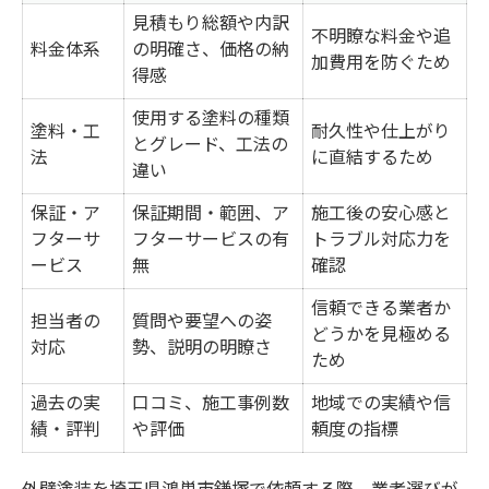
見積もり総額や内訳
不明瞭な料金や追
料金体系
の明確さ、価格の納
加費用を防ぐため
得感
使用する塗料の種類
塗料・工
耐久性や仕上がり
とグレード、工法の
法
に直結するため
違い
保証・ア
保証期間・範囲、ア
施工後の安心感と
フターサ
フターサービスの有
トラブル対応力を
ービス
無
確認
信頼できる業者か
担当者の
質問や要望への姿
どうかを見極める
対応
勢、説明の明瞭さ
ため
過去の実
口コミ、施工事例数
地域での実績や信
績・評判
や評価
頼度の指標