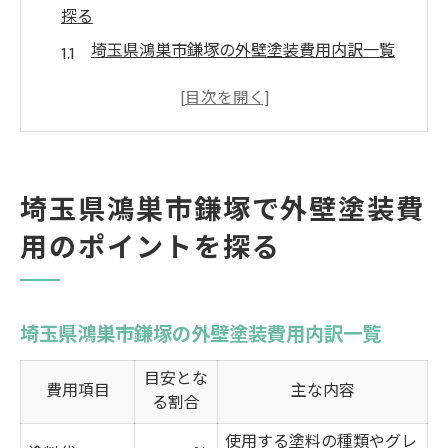
探る
埼玉県鴻巣市鎌塚の外壁塗装費用内訳一覧
外壁塗装費用を左右する要素とは
相場より高い・安い費用の理由を解説
外壁塗装の費用感を正しくつかむコツ
失敗しない外壁塗装費用の見極めポイント
埼玉県鴻巣市鎌塚で外壁塗装費
外壁塗装の価格相場を知って賢く選ぶコツ
用のポイントを探る
価格相場早見表で外壁塗装費用を比較
外壁塗装の平均的な金額を知るには
坪数別・面積別の費用目安をチェック
埼玉県鴻巣市鎌塚の外壁塗装費用内訳一覧
価格相場から外壁塗装プランを考える
目安とな
費用項目
費用相場を知ることで選び方が変わる
主な内容
る割合
費用を抑えて安心の塗装を手に入れる方法
使用する塗料の種類やグレ