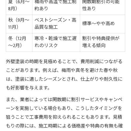
夏（6月～
梅雨や高温で施工制
閑散期割引の可能
8月）
約あり
性あり
秋（9月～
ベストシーズン・高
標準～やや高め
11月）
品質な施工
冬（12月
寒冷・乾燥で施工遅
割引や特典提供が
～2月）
れのリスク
増える傾向
外壁塗装の時期を見極めることで、費用削減につながる
ことがあります。例えば、梅雨や真冬を避けた春や秋
は、塗装に適したシーズンとされ、仕上がりや耐久性に
も好影響を与えます。
また、業者によっては閑散期に割引サービスやキャンペ
ーンを実施している場合もあり、こうしたタイミングを
狙うことで工事費用を抑えられることもあります。見積
もりの際には、施工時期による価格差や特典の有無も確