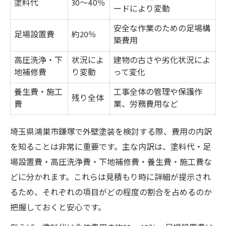
塗料代
30〜40％
外壁塗装でコストダウンを実現する方法
ードにより変動
塗料選びで費用と耐久性を両立させる
安全な作業のための足場構
足場設置費
約20％
補助金や助成金の活用ポイントまとめ
築費用
費用削減に役立つタイミングの見極め
高圧洗浄・下
状況によ
建物の古さや劣化状況によ
地補修費
り変動
って変化
安心感を得るための業者選びのコツ
鴻巣市鎌塚で失敗しない外壁塗装の見極め方
養生費・施工
工事全体の管理や保護作
残り全体
費
業、労務費用など
外壁塗装業者選びの重要チェック項目
失敗しないための見積もり比較術
埼玉県鴻巣市鎌塚で外壁塗装を検討する際、費用の内訳
口コミや評判から得る信頼性の見極め
を知ることは非常に重要です。主な内訳は、塗料代・足
見極め力を高める外壁塗装のポイント
場設置費・高圧洗浄費・下地補修費・養生費・施工費な
業者との相談で確認すべき事項一覧
どに分かれます。これらは見積もり時に詳細が提示され
るため、それぞれの項目がどの程度の割合を占めるのか
適正な外壁塗装費用を判断する秘訣
把握しておくと安心です。
適正費用を知るための比較ポイント表