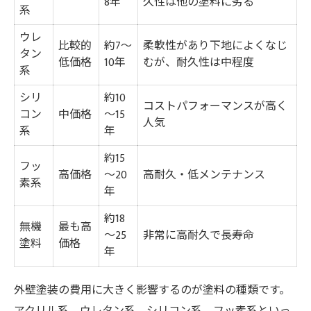
8年
久性は他の塗料に劣る
系
ウレ
比較的
約7～
柔軟性があり下地によくなじ
タン
低価格
10年
むが、耐久性は中程度
系
シリ
約10
コストパフォーマンスが高く
コン
中価格
～15
人気
系
年
約15
フッ
高価格
～20
高耐久・低メンテナンス
素系
年
約18
無機
最も高
～25
非常に高耐久で長寿命
塗料
価格
年
外壁塗装の費用に大きく影響するのが塗料の種類です。