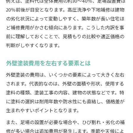
例えば、塗料代は全体費用の約30〜40％、足場設置費は
見積もり項目ごとに費用を理解しよう
20％前後が目安となります。高圧洗浄や下地補修は建物
外壁塗装費用の妥当性を見極める方法
の劣化状況によって変動しやすく、築年数が長い住宅ほ
費用の内訳で見落としがちな注意点
ど補修費用がかさむ傾向にあります。こうした内訳を事
納得できる費用設定の基準を解説
前に理解しておくことで、見積もりの比較や適正価格の
塗装費用節約テクニックと選び方の注意点
判断がしやすくなります。
塗装費用節約テクニック比較表
節約しつつ品質を守る選び方とは
外壁塗装費用を左右する要素とは
費用を抑えるための交渉術まとめ
外壁塗装の費用は、いくつかの要素によって大きく左右
外壁塗装で失敗しない注意点を解説
されます。代表的なのは、外壁の面積や形状、使用する
追加費用を防ぐための事前チェック
塗料の種類、塗装工事の内容、建物の状態などです。特
に塗料の選択は耐用年数や防水性にも直結し、価格差が
生まれやすいポイントとなります。
また、足場の設置が必要な場合や、ひび割れ・劣化の補
修が多い場合は追加費用が発生します。季節や天候によ