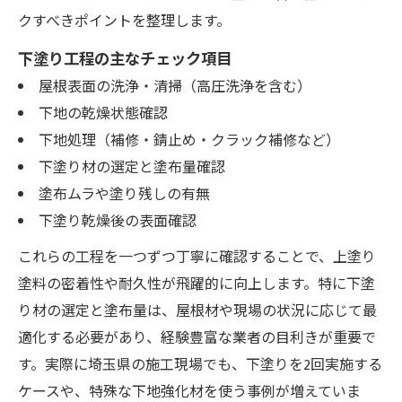
屋根塗装補助金の条件・金額早見表
クすべきポイントを整理します。
埼玉県で補助金を受けるための申請手順
下塗り工程の主なチェック項目
屋根塗装費用を補助金で抑えるコツ
屋根表面の洗浄・清掃（高圧洗浄を含む）
さいたま市の補助金活用成功事例集
下地の乾燥状態確認
屋根塗装と外壁塗装の補助金併用ポイント
下地処理（補修・錆止め・クラック補修など）
埼玉県で賢く選ぶ屋根塗装の実践知識
下塗り材の選定と塗布量確認
埼玉県で信頼される屋根塗装業者比較表
塗布ムラや塗り残しの有無
優良業者を見抜く屋根塗装の選び方
下塗り乾燥後の表面確認
口コミや事例で見る業者選定のコツ
これらの工程を一つずつ丁寧に確認することで、上塗り
屋根塗装の見積もり比較で失敗しない方法
塗料の密着性や耐久性が飛躍的に向上します。特に下塗
施工事例から学ぶ屋根塗装の実践知識
り材の選定と塗布量は、屋根材や現場の状況に応じて最
適化する必要があり、経験豊富な業者の目利きが重要で
す。実際に埼玉県の施工現場でも、下塗りを2回実施する
ケースや、特殊な下地強化材を使う事例が増えていま