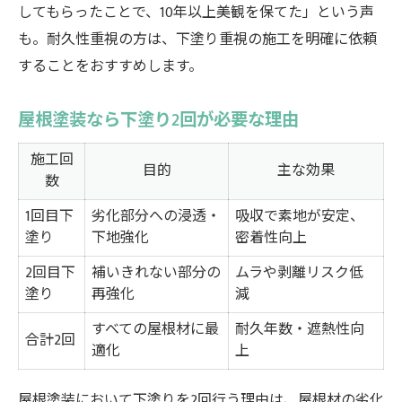
してもらったことで、10年以上美観を保てた」という声
も。耐久性重視の方は、下塗り重視の施工を明確に依頼
することをおすすめします。
屋根塗装なら下塗り2回が必要な理由
施工回
目的
主な効果
数
1回目下
劣化部分への浸透・
吸収で素地が安定、
塗り
下地強化
密着性向上
2回目下
補いきれない部分の
ムラや剥離リスク低
塗り
再強化
減
すべての屋根材に最
耐久年数・遮熱性向
合計2回
適化
上
屋根塗装において下塗りを2回行う理由は、屋根材の劣化