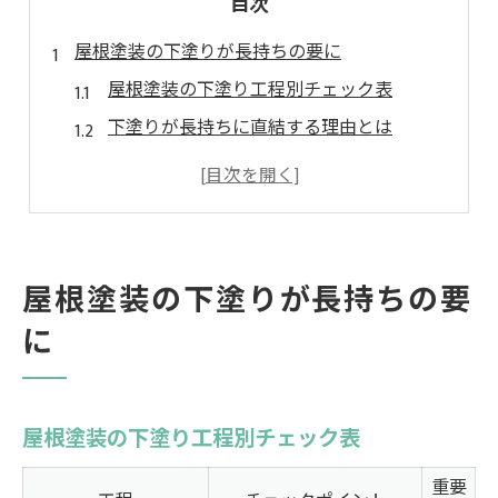
目次
屋根塗装の下塗りが長持ちの要に
屋根塗装の下塗り工程別チェック表
下塗りが長持ちに直結する理由とは
屋根塗装で剥離を防ぐ基礎知識
高耐久を叶える下塗りの選び方
屋根塗装を成功へ導く下地処理のコツ
埼玉県で下塗り重視の屋根塗装術
屋根塗装の下塗りが長持ちの要
埼玉県で選ばれる屋根塗装下塗り材比較表
に
気温差に強い屋根塗装の施工ポイント
下塗り重視で差がつく耐久性能
屋根塗装なら下塗り2回が必要な理由
屋根塗装の下塗り工程別チェック表
遮熱性アップを狙う下塗りの工夫
重要