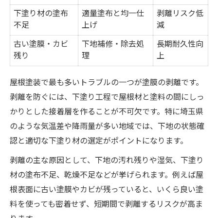
下塗り材の塗布
適量塗布と均一仕
剥離リスク低
不足
上げ
減
古い塗膜・カビ
下地補修・除去処
長期耐久性向
残り
理
上
屋根塗装で最も多いトラブルの一つが塗膜の剥離です。
剥離を防ぐには、下塗り工程で屋根材と塗料の間にしっ
かりとした接着層を作ることが不可欠です。特に埼玉県
のような気温差や降雨量が多い地域では、下地の状態確
認と適切な下塗り材の選定がポイントになります。
剥離の主な原因として、下地の汚れ残りや湿気、下塗り
材の塗布不足、乾燥不足などが挙げられます。例えば屋
根表面に古い塗膜やカビが残っていると、いくら良い塗
料を使っても密着せず、短期間で剥離するリスクが高ま