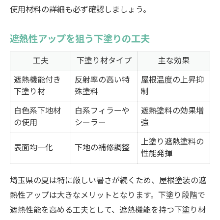
使用材料の詳細も必ず確認しましょう。
遮熱性アップを狙う下塗りの工夫
工夫
下塗り材タイプ
主な効果
遮熱機能付き
反射率の高い特
屋根温度の上昇抑
下塗り材
殊塗料
制
白色系下地材
白系フィラーや
遮熱塗料の効果増
の使用
シーラー
強
上塗り遮熱塗料の
表面均一化
下地の補修調整
性能発揮
埼玉県の夏は特に厳しい暑さが続くため、屋根塗装の遮
熱性アップは大きなメリットとなります。下塗り段階で
遮熱性能を高める工夫として、遮熱機能を持つ下塗り材