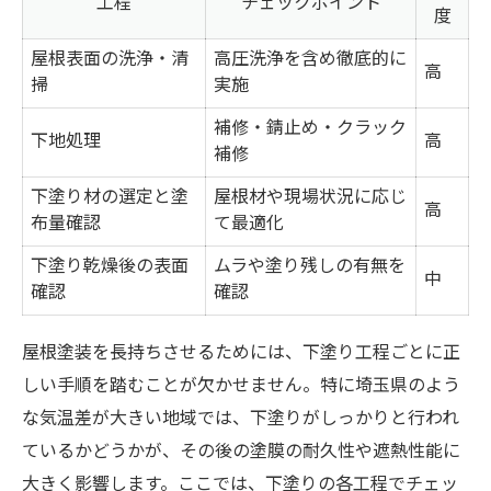
工程
チェックポイント
剥離を防ぐ下塗り2回施工の秘密
度
下塗り1回vs2回 屋根塗装の効果比較表
屋根表面の洗浄・清
高圧洗浄を含め徹底的に
高
2回施工で剥離リスクを最小化する方法
掃
実施
屋根塗装の吸い込み防止に効く下塗り術
補修・錆止め・クラック
下地処理
高
補修
埼玉県の気候に合う下塗り回数の選び方
下塗り2回で上塗りの密着性を高める
下塗り材の選定と塗
屋根材や現場状況に応じ
高
布量確認
て最適化
耐久性に差がつく下塗りの重要性とは
下塗り乾燥後の表面
ムラや塗り残しの有無を
耐久性別に見る屋根塗装下塗り材一覧
中
確認
確認
下塗りの有無で変わる劣化スピード
屋根塗装で長持ちを実現する秘訣
屋根塗装を長持ちさせるためには、下塗り工程ごとに正
埼玉県の屋根に強い下塗り材の特徴
しい手順を踏むことが欠かせません。特に埼玉県のよう
屋根塗装の下塗り失敗例とその対策
な気温差が大きい地域では、下塗りがしっかりと行われ
ているかどうかが、その後の塗膜の耐久性や遮熱性能に
補助金活用で屋根塗装費用を抑える道
大きく影響します。ここでは、下塗りの各工程でチェッ