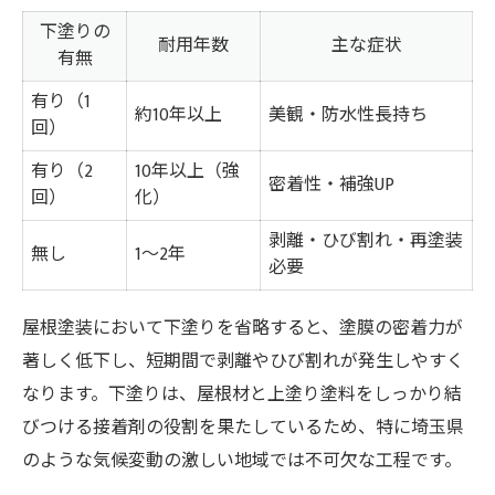
下塗りの
耐用年数
主な症状
有無
有り（1
約10年以上
美観・防水性長持ち
回）
有り（2
10年以上（強
密着性・補強UP
回）
化）
剥離・ひび割れ・再塗装
無し
1～2年
必要
屋根塗装において下塗りを省略すると、塗膜の密着力が
著しく低下し、短期間で剥離やひび割れが発生しやすく
なります。下塗りは、屋根材と上塗り塗料をしっかり結
びつける接着剤の役割を果たしているため、特に埼玉県
のような気候変動の激しい地域では不可欠な工程です。