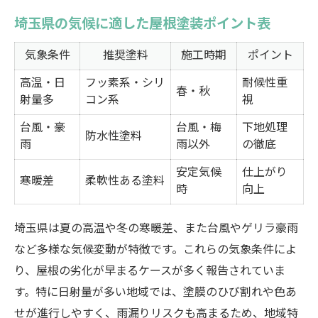
埼玉県の気候に適した屋根塗装ポイント表
気象条件
推奨塗料
施工時期
ポイント
高温・日
フッ素系・シリ
耐候性重
春・秋
射量多
コン系
視
台風・豪
台風・梅
下地処理
防水性塗料
雨
雨以外
の徹底
安定気候
仕上がり
寒暖差
柔軟性ある塗料
時
向上
埼玉県は夏の高温や冬の寒暖差、また台風やゲリラ豪雨
など多様な気候変動が特徴です。これらの気象条件によ
り、屋根の劣化が早まるケースが多く報告されていま
す。特に日射量が多い地域では、塗膜のひび割れや色あ
せが進行しやすく、雨漏りリスクも高まるため、地域特