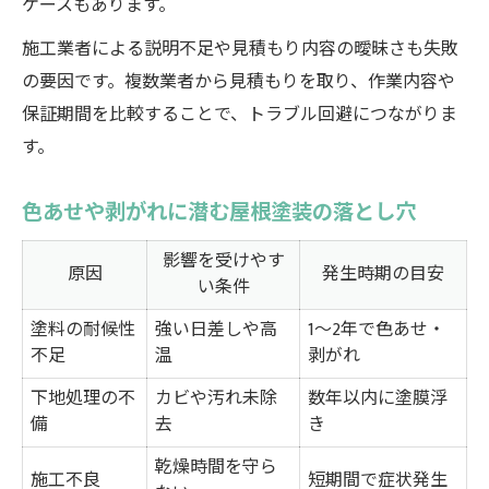
ケースもあります。
劣化症状が示す屋根塗装の必要性判断
施工業者による説明不足や見積もり内容の曖昧さも失敗
屋根塗装が必要な劣化症状とチェック表
の要因です。複数業者から見積もりを取り、作業内容や
色あせやカビから分かる塗装タイミング
保証期間を比較することで、トラブル回避につながりま
塗り替えが不要な屋根の特徴を見極める
す。
屋根材ごとに異なる劣化のサインを解説
色あせや剥がれに潜む屋根塗装の落とし穴
劣化症状から選ぶ最適なメンテナンス方法
屋根塗装が不要なケースと対処法
影響を受けやす
原因
発生時期の目安
い条件
屋根塗装が不要な屋根材の種類一覧
塗装以外の修繕方法を選ぶ判断基準
塗料の耐候性
強い日差しや高
1～2年で色あせ・
不足
温
剥がれ
カバー工法や葺き替えを選ぶべき状況
下地処理の不
カビや汚れ未除
数年以内に塗膜浮
屋根塗装をやめるタイミングの見極め方
備
去
き
不要な工事を避けるためのチェックポイン
乾燥時間を守ら
ト
施工不良
短期間で症状発生