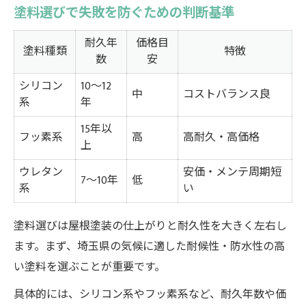
塗料選びで失敗を防ぐための判断基準
耐久年
価格目
塗料種類
特徴
数
安
シリコン
10～12
中
コストバランス良
系
年
15年以
フッ素系
高
高耐久・高価格
上
ウレタン
安価・メンテ周期短
7～10年
低
系
い
塗料選びは屋根塗装の仕上がりと耐久性を大きく左右し
ます。まず、埼玉県の気候に適した耐候性・防水性の高
い塗料を選ぶことが重要です。
具体的には、シリコン系やフッ素系など、耐久年数や価