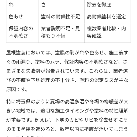
施工後トラブルを防ぐ確認ポイント
れ
さ
除去を徹底
施工後の屋根塗装トラブル事例と原因比較
色あせ
塗料の耐候性不足
高耐候塗料を選定
表
保証内容の
業者説明不足・見
複数業者比較・内
塗膜の剥がれやひび割れを見逃さないコツ
不明確さ
積もり不備
容確認
アフターケアで失敗を防ぐ屋根塗装の秘訣
屋根塗装においては、塗膜の剥がれや色あせ、施工後す
保証内容の確認で安心できる屋根塗装
ぐの雨漏り、塗料のムラ、保証内容の不明確さなど、さ
施工後の点検チェックリストでトラブル回
まざまな失敗例が報告されています。これらは、業者選
避
びの不備や下地処理の不十分さ、塗料の選定ミスが主な
補助金活用で賢く屋根塗装を進める道
原因です。
埼玉県の屋根塗装補助金比較早見表
特に埼玉県のように夏場の高温多湿や冬場の寒暖差が大
補助金申請に必要な条件と手続きの流れ
きい地域では、適切な施工タイミングや塗料の特性理解
さいたま市で使える屋根塗装の支援制度
が重要です。例えば、下地のカビやサビを除去せずにそ
外壁塗装との同時申請で得するポイント
のまま塗装を進めると、数年以内に塗膜が浮いてしまう
補助金が使える屋根塗装の工事内容とは