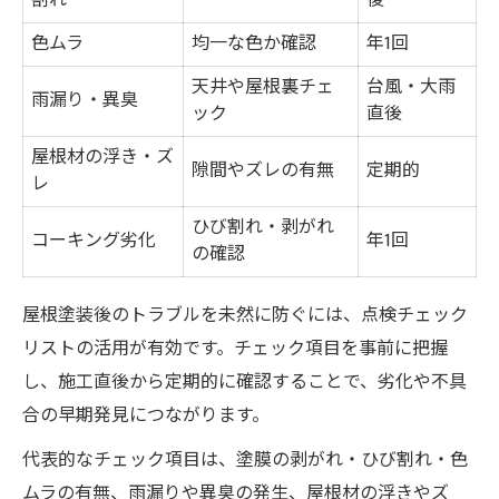
割れ
後
色ムラ
均一な色か確認
年1回
天井や屋根裏チェ
台風・大雨
雨漏り・異臭
ック
直後
屋根材の浮き・ズ
隙間やズレの有無
定期的
レ
ひび割れ・剥がれ
コーキング劣化
年1回
の確認
屋根塗装後のトラブルを未然に防ぐには、点検チェック
リストの活用が有効です。チェック項目を事前に把握
し、施工直後から定期的に確認することで、劣化や不具
合の早期発見につながります。
代表的なチェック項目は、塗膜の剥がれ・ひび割れ・色
ムラの有無、雨漏りや異臭の発生、屋根材の浮きやズ