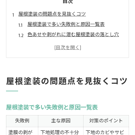
目次
屋根塗装の問題点を見抜くコツ
屋根塗装で多い失敗例と原因一覧表
色あせや剥がれに潜む屋根塗装の落とし穴
屋根塗装をやめた方がいい時期の見極め方
埼玉県で起こりやすい屋根塗装の劣化症状
塗料選びで失敗を防ぐための判断基準
埼玉県で失敗しない屋根塗装の極意
屋根塗装の問題点を見抜くコツ
埼玉県の気候に適した屋根塗装ポイント表
信頼できる塗装業者を選ぶための比較術
屋根塗装の見積もりで注意すべき点とは
屋根塗装で多い失敗例と原因一覧表
施工前に押さえたい屋根塗装の基礎知識
失敗例
主な原因
対策のポイント
外壁塗装と同時施工のメリットと注意点
塗膜の剥が
下地処理の不十分
下地のカビやサビ