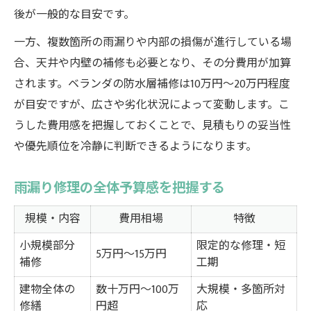
後が一般的な目安です。
生活支障に応じた補償金額の目安
30坪住宅・外壁コーキング費用の実態
一方、複数箇所の雨漏りや内部の損傷が進行している場
合、天井や内壁の補修も必要となり、その分費用が加算
30坪住宅・雨漏りコーキング費用相場表
されます。ベランダの防水層補修は10万円〜20万円程度
増し打ちと打ち替えの費用比較
が目安ですが、広さや劣化状況によって変動します。こ
外壁コーキング修理のm単価を知る
うした費用感を把握しておくことで、見積もりの妥当性
コーキング補修費用が高額になる要因
や優先順位を冷静に判断できるようになります。
埼玉県での施工事例から見る相場感
適正な雨漏り修理へ安心の判断基準
雨漏り修理の全体予算感を把握する
安心できる雨漏り修理の選び方チェック表
規模・内容
費用相場
特徴
悪質業者を避けるための見分け方
小規模部分
限定的な修理・短
修理保証やアフターフォローの重要性
5万円〜15万円
補修
工期
相場を基準にした適正判断のポイント
建物全体の
数十万円〜100万
大規模・多箇所対
見積もりから契約までの流れを整理
修繕
円超
応