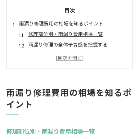
目次
雨漏り修理費用の相場を知るポイント
修理部位別・雨漏り費用相場一覧
雨漏り修理の全体予算感を把握する
部分補修と全面修理で費用はどう変わる？
雨漏り費用が高くなるケースの特徴
埼玉県で雨漏り費用が変動する要因
火災保険で雨漏り修理は可能か徹底解説
雨漏り修理費用の相場を知るポ
火災保険で雨漏り修理が認められる条件一
イント
覧
雨漏り修理に火災保険が使えるか確認する
方法
修理部位別・雨漏り費用相場一覧
台風被害と経年劣化の補償範囲の違い