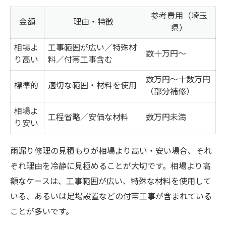
参考費用（埼玉
金額
理由・特徴
県）
相場よ
工事範囲が広い／特殊材
数十万円～
り高い
料／付帯工事含む
数万円～十数万円
標準的
適切な範囲・材料を使用
（部分補修）
相場よ
工程省略／安価な材料
数万円未満
り安い
雨漏り修理の見積もりが相場より高い・安い場合、それ
ぞれ理由を冷静に見極めることが大切です。相場より高
額なケースは、工事範囲が広い、特殊な材料を使用して
いる、あるいは足場設置などの付帯工事が含まれている
ことが多いです。