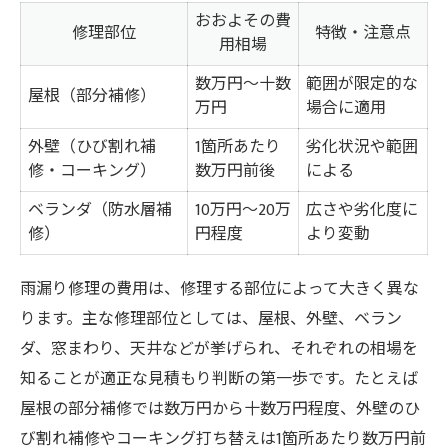
おおよその費
自己負担額を減らす保険活用のポイント
修理部位
特徴・注意点
用相場
火災保険申請時の必要書類と注意点
数万円〜十数
範囲が限定的な
屋根（部分補修）
見積もりの妥当性を見極める実践術
万円
場合に適用
雨漏り修理見積もり比較ポイント早見表
外壁（ひび割れ補
1箇所あたり
劣化状況や範囲
相場と見積もり金額の差をどう判断する？
修・コーキング）
数万円前後
による
見積もり内容で注目すべき項目一覧
ベランダ（防水層補
10万円〜20万
広さや劣化度に
追加費用が発生しやすいケースの特徴
修）
円程度
より変動
信頼できる見積もりを選ぶための基準
雨漏り修理の費用は、修理する部位によって大きく異な
迷惑料や補償金の相場を理解するには
ります。主な修理部位としては、屋根、外壁、ベラン
雨漏り迷惑料・補償金の相場比較表
ダ、窓まわり、天井などが挙げられ、それぞれの相場を
賃貸住宅で雨漏り被害時の迷惑料とは
知ることが適正な見積もり判断の第一歩です。たとえば
立ち退き料や損害賠償の発生条件
屋根の部分補修では数万円から十数万円程度、外壁のひ
補償金請求で証拠として役立つ資料
び割れ補修やコーキング打ち替えは1箇所あたり数万円前