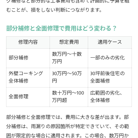
グ補修など部分的な工事費用も含めて計画的に予算を組
むことが、損をしない判断につながります。
部分補修と全面修理で費用はどう変わる？
修理内容
想定費用
適用ケース
数万円〜十数
部分補修
一部のみの劣化
万円
外壁コーキング
30万円〜50万
30坪前後住宅の
全体補修
円
全面補修
数十万円〜100
広範囲の劣化、
全面修理
万円超
全体補修
部分補修と全面修理では、費用に大きな差が出ます。部
分補修は、雨漏りの原因箇所が特定できていて、その範
囲が限定的な場合に適用されます。この場合、数万円か