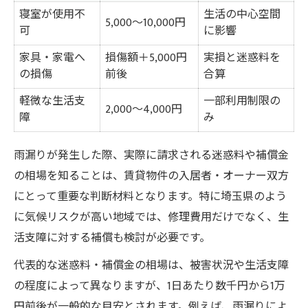
寝室が使用不
生活の中心空間
5,000～10,000円
可
に影響
家具・家電へ
損傷額＋5,000円
実損と迷惑料を
の損傷
前後
合算
軽微な生活支
一部利用制限の
2,000～4,000円
障
み
雨漏りが発生した際、実際に請求される迷惑料や補償金
の相場を知ることは、賃貸物件の入居者・オーナー双方
にとって重要な判断材料となります。特に埼玉県のよう
に気候リスクが高い地域では、修理費用だけでなく、生
活支障に対する補償も検討が必要です。
代表的な迷惑料・補償金の相場は、被害状況や生活支障
の程度によって異なりますが、1日あたり数千円から1万
円前後が一般的な目安とされます。例えば、雨漏りによ