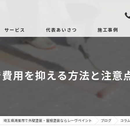
サービス
代表あいさつ
施工事例
依頼、相談の流れ
口コミ
よくある質問
Yで費用を抑える方法と注意
埼玉県鴻巣市で外壁塗装・屋根塗装ならレーヴペイント
ブログ
コラ