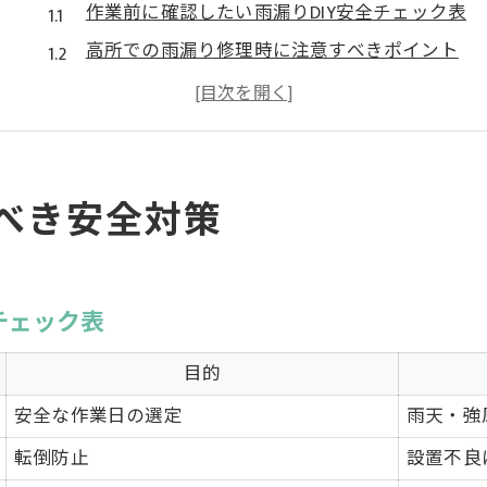
作業前に確認したい雨漏りDIY安全チェック表
高所での雨漏り修理時に注意すべきポイント
防水テープ使用時の事故予防策を徹底解説
雨漏り修理で使える安全グッズの選び方
DIYで無理をしないための判断基準とは
コストを抑える雨漏り応急処置の実践法
るべき安全対策
雨漏り応急処置グッズ費用比較早見表
ブルーシート活用で費用を抑えるテクニック
雨漏り防止に役立つ身近な道具の活用法
チェック表
コスト削減を意識したDIY材料の選び方
目的
応急処置ならではの失敗例と対策法
安全な作業日の選定
雨天・強
埼玉県で失敗しない雨漏り修理DIY入門
転倒防止
設置不良
埼玉県の気候に合う雨漏りDIYポイント