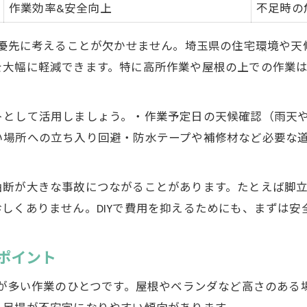
作業効率&安全向上
不足時の
雨漏り修理前に知るべき地域助成金一覧
初心者がやりがちな雨漏りDIYの注意点
最優先に考えることが欠かせません。埼玉県の住宅環境や
雨漏りが多い家の特徴とDIY対策例
を大幅に軽減できます。特に高所作業や屋根の上での作業
埼玉県で実践されたDIY修理体験談
高所作業が危険な場合の雨漏り対策ポイント
トとして活用しましょう。・作業予定日の天候確認（雨天
高所作業が不安な方のための雨漏り対策表
い場所への立ち入り回避・防水テープや補修材など必要な
室内でできる雨漏り応急処置の手順
無理せず専門業者を選ぶ判断基準
油断が大きな事故につながることがあります。たとえば脚
雨漏り発見時にすぐできる安全対策
しくありません。DIYで費用を抑えるためにも、まずは安
DIYで危険を避けるための工夫とは
屋根修理依頼前に試したい簡単DIY方法
ポイント
屋根修理依頼前に使えるDIY方法一覧表
故が多い作業のひとつです。屋根やベランダなど高さのあ
自宅でできる雨漏り応急処置の流れ