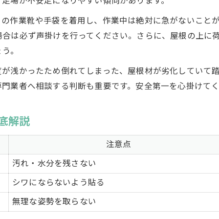
、足場が不安定になりやすい傾向があります。
ブルーシート・防水テープ活用事例集
きの作業靴や手袋を着用し、作業中は絶対に急がないこと
簡単DIYで雨漏りリスクを下げるコツ
場合は必ず声掛けを行ってください。さらに、屋根の上に
雨漏りDIYで押さえるべき注意点まとめ
ょう。
適切な業者選びと雨漏り再発リスクへの備え
が浅かったため倒れてしまった、屋根材が劣化していて踏み
悪徳業者を避ける雨漏り修理業者比較表
専門業者へ相談する判断も重要です。安全第一を心掛けて
信頼できる業者選びのポイント解説
再発リスクを減らすための点検方法
底解説
火災保険や助成金の活用で費用軽減
注意点
DIY後に必要なアフターケアの重要性
汚れ・水分を残さない
シワにならないよう貼る
無理な姿勢を取らない