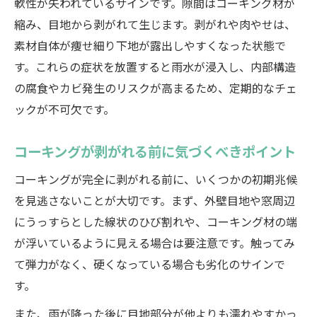
軟性が失われているサインです。隙間はコーキング材が
埼玉県でコーキング補修を成功させる秘訣
縮み、目地から剥がれて生じます。剥がれや肉やせは、
埼玉県で依頼しやすいコーキング業者比較
素材自体が痩せ細り下地が露出しやすくなった状態で
相見積もりで費用の妥当性を確認する方法
す。これらの症状を放置すると雨水が浸入し、内部構造
の腐食やカビ発生のリスクが高まるため、定期的なチェ
現地調査でわかるコーキング劣化の実態
ックが不可欠です。
依頼前に押さえたいチェックリスト
コーキング施工品質を見抜くポイント
コーキングが剥がれる前に気づくべきポイント
外観を守るコーキングメンテナンス実践法
コーキングが完全に剥がれる前に、いくつかの初期兆候
コーキングメンテナンス手順と工程比較表
を見逃さないことが大切です。まず、外壁目地や窓周辺
外壁塗装と同時施工で得られるメリット
にうっすらとした線状のひび割れや、コーキング材の端
防水性を高めるコーキング材の選び方
が浮いているように見える場合は要注意です。触ってみ
定期点検で美観と耐久性を保つコツ
て弾力がなく、硬くなっている場合も劣化のサインで
埼玉県の気候に適したメンテナンス方法
す。
また、雨が降った後に目地部分が他よりも濡れやすかっ