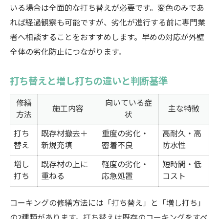
いる場合は全面的な打ち替えが必要です。変色のみであ
れば経過観察も可能ですが、劣化が進行する前に専門業
者へ相談することをおすすめします。早めの対応が外壁
全体の劣化防止につながります。
打ち替えと増し打ちの違いと判断基準
修繕
向いている症
施工内容
主な特徴
方法
状
打ち
既存材撤去＋
重度の劣化・
高耐久・高
替え
新規充填
密着不良
防水性
増し
既存材の上に
軽度の劣化・
短時間・低
打ち
重ねる
応急処置
コスト
コーキングの修繕方法には「打ち替え」と「増し打ち」
の2種類があります。打ち替えは既存のコーキングをすべ