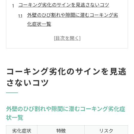
コーキング劣化のサインを見逃さないコツ
外壁のひび割れや隙間に潜むコーキング劣
化症状一覧
コーキングが剥がれる前に気づくべきポイ
ント
光や雨で変色したコーキングの見極め方
肉やせ・ひび割れ発見時の初期対応法
コーキング劣化のサインを見逃
劣化コーキングを放置するリスクと対策
さないコツ
外壁色選びで後悔しないための工夫
コーキングと外壁色の組み合わせ実例集
色あせや汚れが目立ちにくい色の選び方
外壁のひび割れや隙間に潜むコーキング劣化症
ベージュ・グレー・白・ブラウンの特徴比
状一覧
較
劣化症状
特徴
リスク
強すぎる色を避けるべき理由と注意点