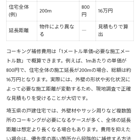
住宅全体
800
200m
16万円
(例)
円
物件により異な
見積もりで算
延長距離
―
る
出
コーキング補修費用は「1メートル単価×必要な施工メー
トル数」で概算できます。例えば、1mあたりの単価が
800円で、住宅全体の施工延長が200mの場合、総額は約
16万円となります。実際には、外壁の形状や劣化状況に
よって必要な施工距離が変動するため、現地調査で正確
な見積もりを受けることが大切です。
埼玉県の戸建住宅では、外壁材やサッシ周りなど複数箇
所のコーキングが必要になるケースが多く、全体の延長
距離は想定より長くなる場合もあります。費用を抑えた
い場合は、優先度の高い箇所から段階的に補修する方法