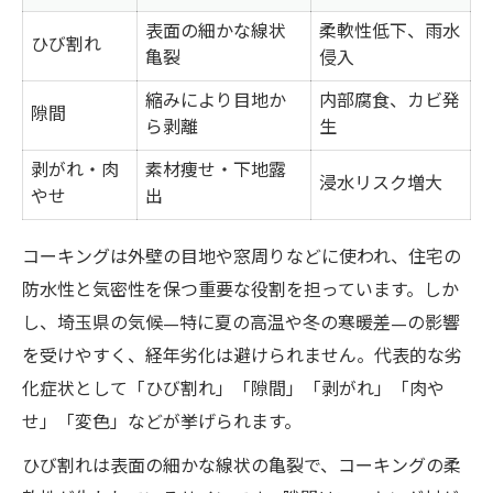
表面の細かな線状
柔軟性低下、雨水
周囲の住宅と調和するコーキング色選定術
ひび割れ
亀裂
侵入
コーキング寿命を知り適切な時期を判断
縮みにより目地か
内部腐食、カビ発
コーキングの寿命年数と目安早見表
隙間
ら剥離
生
築年数とコーキング交換時期の関係性
剥がれ・肉
素材痩せ・下地露
浸水リスク増大
外壁コーキング寿命を延ばすコツ
やせ
出
劣化症状別・修繕タイミング判定法
コーキングは外壁の目地や窓周りなどに使われ、住宅の
打ち替えと増し打ちの違いと判断基準
防水性と気密性を保つ重要な役割を担っています。しか
費用の目安と安さに惑わされない選び方
し、埼玉県の気候—特に夏の高温や冬の寒暖差—の影響
コーキング補修費用相場と費用比較表
を受けやすく、経年劣化は避けられません。代表的な劣
1m単価から住宅全体の概算費用を知る
化症状として「ひび割れ」「隙間」「剥がれ」「肉や
安すぎる見積もりに潜む注意点
せ」「変色」などが挙げられます。
足場費用の有無で変わる総額の違い
ひび割れは表面の細かな線状の亀裂で、コーキングの柔
コーキングやり直し費用の内訳をチェック