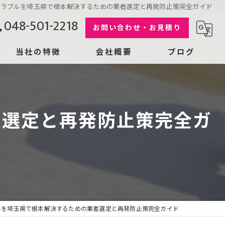
トラブルを埼玉県で根本解決するための業者選定と再発防止策完全ガイド
048-501-2218
お問い合わせ・お見積り
当社の特徴
会社概要
ブログ
屋根
漫画特集
コラム
コーキング
者選定と再発防止策完全ガ
リフォーム
雨漏り
劣化
ルを埼玉県で根本解決するための業者選定と再発防止策完全ガイド