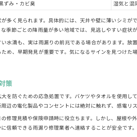
黒ずみ・カビ臭
湿気と混
雨漏り修理の最新工法とその効果比較
再発防止に役立つメンテナンス方法
状が多く見られます。具体的には、天井や壁に薄いシミが
火災保険で対応できる雨漏り修理範囲
うな季節ごとの降雨量が多い地域では、見逃しやすい症状
雨漏りトラブルを未然に防ぐ定期点検の重要性
すい水滴も、実は雨漏りの前兆である場合があります。放
悪徳業者を避けるための見極めポイント
るため、早期発見が重要です。気になるサインを見つけた
悪徳業者によくある手口とその特徴一覧
雨漏り修理で失敗しない業者選びの秘訣
見積もり時に注視すべきポイント総まとめ
対策
飛び込み営業のリスクと断り方
拡大を防ぐための応急処置です。バケツやタオルを使用し
口コミ評価から見る信頼できる業者傾向
所周辺の電化製品やコンセントには絶対に触れず、感電リ
修理費用を抑えて再発を防ぐコツとは
日の修理見積や保険申請時に役立ちます。しかし、屋根や
雨漏り修理費用の内訳徹底比較表
かに信頼できる雨漏り修理業者へ連絡することが安全です
費用を抑えつつ効果的な雨漏り対策を選ぶ方法