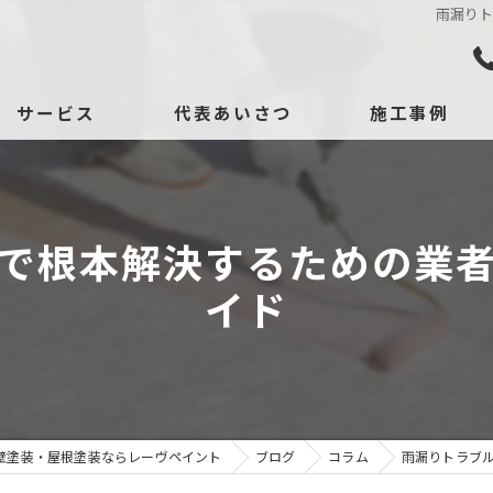
雨漏り
サービス
代表あいさつ
施工事例
依頼、相談の流れ
口コミ
よくある質問
で根本解決するための業
イド
壁塗装・屋根塗装ならレーヴペイント
ブログ
コラム
雨漏りトラブ