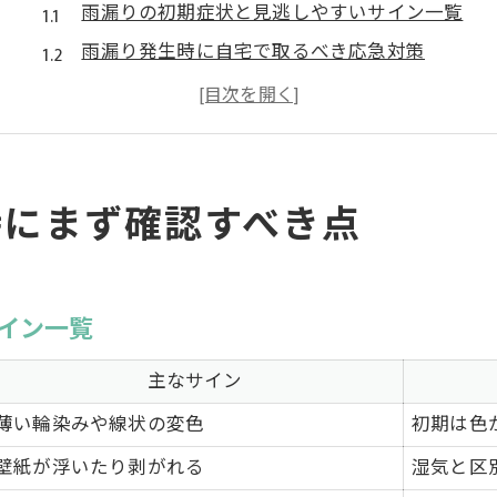
雨漏りの初期症状と見逃しやすいサイン一覧
雨漏り発生時に自宅で取るべき応急対策
家族の安全確保のための雨漏り確認ポイント
屋根修理の飛び込み業者には要注意
雨漏り修理費用の目安と確認すべき事項
雨漏り問題を根本解決する業者選びの極意
時にまず確認すべき点
信頼できる雨漏り修理業者の見分け方
埼玉県で評判の雨漏り業者特徴比較表
悪徳業者を避けるための雨漏り業者選定術
イン一覧
口コミを活用した雨漏り業者の選び方
主なサイン
屋根修理センター利用時の注意点まとめ
薄い輪染みや線状の変色
初期は色
住まいの安全を守る雨漏り対策の新常識
壁紙が浮いたり剥がれる
湿気と区
絶対押さえたい雨漏り対策の基本